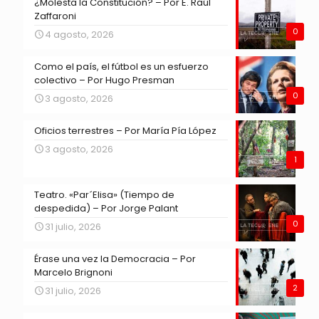
¿Molesta la Constitución? – Por E. Raúl
Zaffaroni
0
4 agosto, 2026
Como el país, el fútbol es un esfuerzo
colectivo – Por Hugo Presman
0
3 agosto, 2026
Oficios terrestres – Por María Pía López
3 agosto, 2026
1
Teatro. «Par´Elisa» (Tiempo de
despedida) – Por Jorge Palant
0
31 julio, 2026
Érase una vez la Democracia – Por
Marcelo Brignoni
2
31 julio, 2026