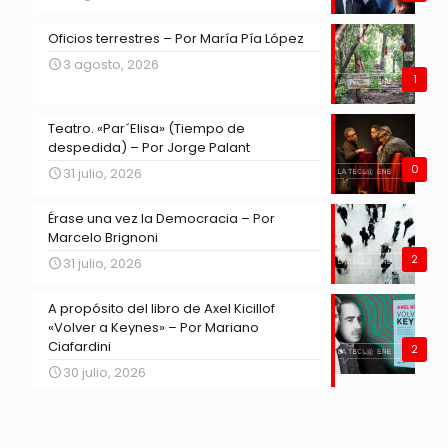
Oficios terrestres – Por María Pía López
3 agosto, 2026
1
Teatro. «Par´Elisa» (Tiempo de
despedida) – Por Jorge Palant
0
31 julio, 2026
Érase una vez la Democracia – Por
Marcelo Brignoni
2
31 julio, 2026
A propósito del libro de Axel Kicillof
«Volver a Keynes» – Por Mariano
Ciafardini
2
30 julio, 2026