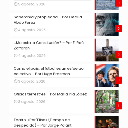
0
5 agosto, 2026
Soberanía y propiedad – Por Cecilia
Abdo Ferez
0
4 agosto, 2026
¿Molesta la Constitución? – Por E. Raúl
Zaffaroni
0
4 agosto, 2026
Como el país, el fútbol es un esfuerzo
colectivo – Por Hugo Presman
0
3 agosto, 2026
Oficios terrestres – Por María Pía López
3 agosto, 2026
1
Teatro. «Par´Elisa» (Tiempo de
despedida) – Por Jorge Palant