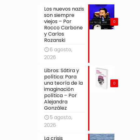
Los nuevos nazis
son siempre
viejos – Por
0
Rocco Carbone
y Carlos
Rozanski
6 agosto,
2026
Libros: Sátira y
política: Para
una teoría de la
0
imaginación
política – Por
Alejandra
González
5 agosto,
2026
La crisis