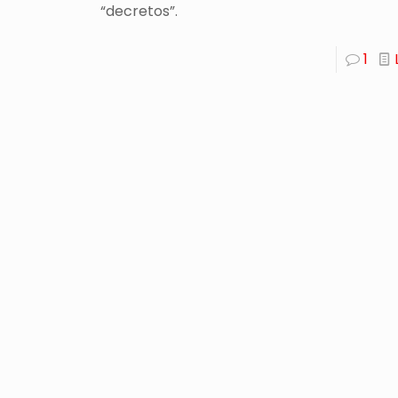
“decretos”.
1