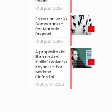
Palant
31 julio, 2026
Érase una vez la
Democracia –
Por Marcelo
2
Brignoni
31 julio, 2026
A propósito del
libro de Axel
Kicillof «Volver a
2
Keynes» – Por
Mariano
Ciafardini
30 julio, 2026