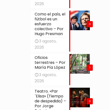
2026
Como el país, el
fútbol es un
esfuerzo
0
colectivo – Por
Hugo Presman
3 agosto,
2026
Oficios
terrestres – Por
María Pía López
1
3 agosto,
2026
Teatro. «Par
´Elisa» (Tiempo
de despedida) –
0
Por Jorge