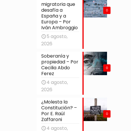
migratoria que
desafía a
0
España y a
Europa – Por
Iván Ambroggio
5 agosto,
2026
Soberanía y
propiedad – Por
Cecilia Abdo
0
Ferez
4 agosto,
2026
¿Molesta la
Constitución? –
Por E. Raúl
0
Zaffaroni
4 agosto,