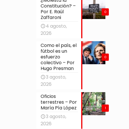
¿Molesta la
Constitución? –
Por E. Raúl
0
Zaffaroni
4 agosto,
2026
Como el país, el
fútbol es un
esfuerzo
0
colectivo – Por
Hugo Presman
3 agosto,
2026
Oficios
terrestres – Por
María Pía López
1
3 agosto,
2026