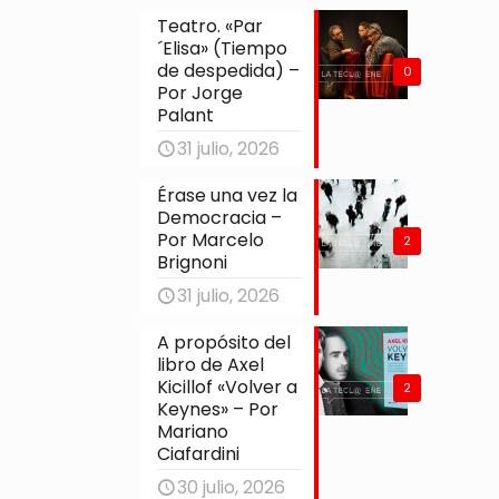
Teatro. «Par
´Elisa» (Tiempo
de despedida) –
0
Por Jorge
Palant
31 julio, 2026
Érase una vez la
Democracia –
Por Marcelo
2
Brignoni
31 julio, 2026
A propósito del
libro de Axel
Kicillof «Volver a
2
Keynes» – Por
Mariano
Ciafardini
30 julio, 2026