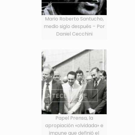
Mario Roberto Santucho,
medio siglo después – Por
Daniel Cecchini
Papel Prensa, la
apropiación «olvidada» e
impune que definió el