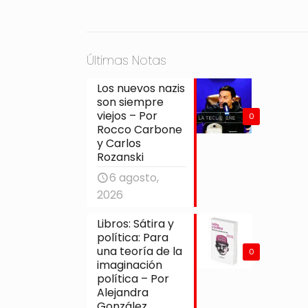
Últimas Notas
Los nuevos nazis
son siempre
viejos – Por
0
Rocco Carbone
y Carlos
Rozanski
6 agosto,
2026
Libros: Sátira y
política: Para
una teoría de la
0
imaginación
política – Por
Alejandra
González