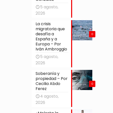
5 agosto,
2026
La crisis
migratoria que
desafía a
0
España y a
Europa – Por
Iván Ambroggio
5 agosto,
2026
Soberanía y
propiedad – Por
Cecilia Abdo
0
Ferez
4 agosto,
2026