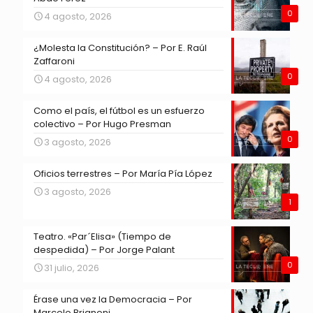
0
4 agosto, 2026
¿Molesta la Constitución? – Por E. Raúl
Zaffaroni
0
4 agosto, 2026
Como el país, el fútbol es un esfuerzo
colectivo – Por Hugo Presman
0
3 agosto, 2026
Oficios terrestres – Por María Pía López
3 agosto, 2026
1
Teatro. «Par´Elisa» (Tiempo de
despedida) – Por Jorge Palant
0
31 julio, 2026
Érase una vez la Democracia – Por
Marcelo Brignoni