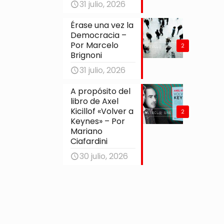
31 julio, 2026
Érase una vez la
Democracia –
Por Marcelo
2
Brignoni
31 julio, 2026
A propósito del
libro de Axel
Kicillof «Volver a
2
Keynes» – Por
Mariano
Ciafardini
30 julio, 2026