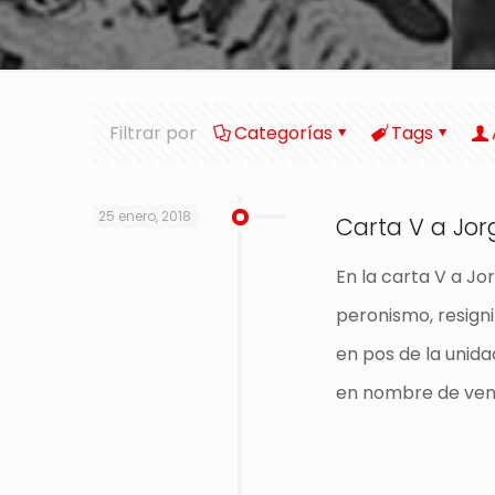
Filtrar por
Categorías
Tags
25 enero, 2018
Carta V a Jorg
En la carta V a Jo
peronismo, resigni
en pos de la unid
en nombre de venc