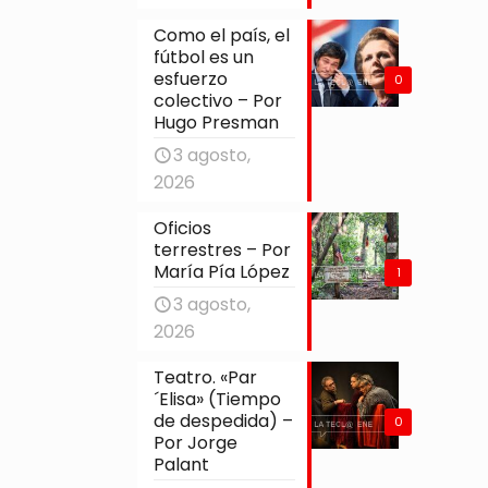
Como el país, el
fútbol es un
esfuerzo
0
colectivo – Por
Hugo Presman
3 agosto,
2026
Oficios
terrestres – Por
María Pía López
1
3 agosto,
2026
Teatro. «Par
´Elisa» (Tiempo
de despedida) –
0
Por Jorge
Palant