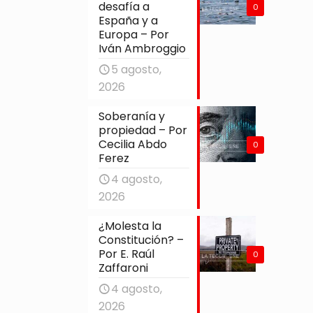
desafía a
0
España y a
Europa – Por
Iván Ambroggio
5 agosto,
2026
Soberanía y
propiedad – Por
Cecilia Abdo
0
Ferez
4 agosto,
2026
¿Molesta la
Constitución? –
Por E. Raúl
0
Zaffaroni
4 agosto,
2026