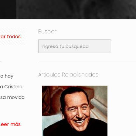
Buscar
ar todos
r
Artículos Relacionados
no hay
a Cristina
esa movida
Leer más