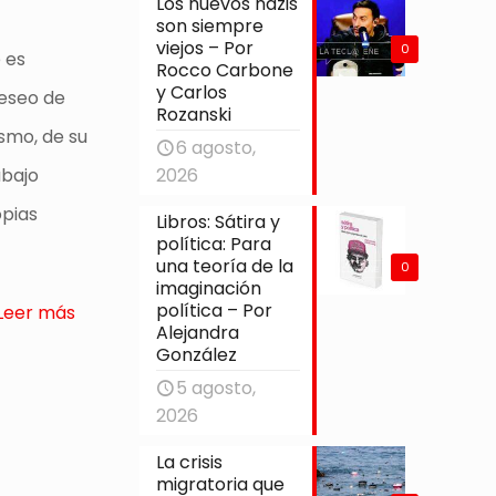
Los nuevos nazis
son siempre
viejos – Por
0
 es
Rocco Carbone
y Carlos
deseo de
Rozanski
ismo, de su
6 agosto,
2026
abajo
opias
Libros: Sátira y
política: Para
una teoría de la
0
imaginación
política – Por
Leer más
Alejandra
González
5 agosto,
2026
La crisis
migratoria que