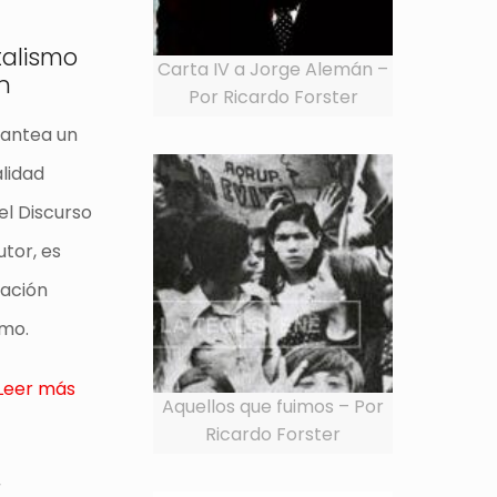
talismo
Carta IV a Jorge Alemán –
n
Por Ricardo Forster
plantea un
lidad
el Discurso
utor, es
lación
smo.
Leer más
Aquellos que fuimos – Por
Ricardo Forster
r