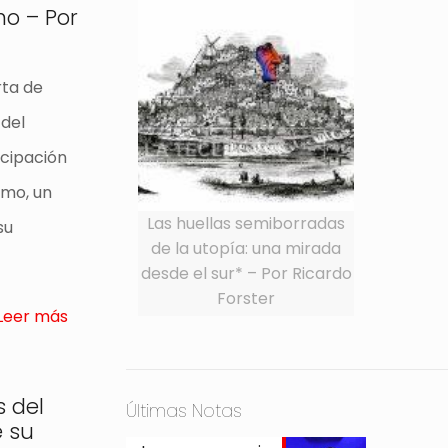
mo – Por
rta de
 del
cipación
smo, un
Las huellas semiborradas
su
de la utopía: una mirada
desde el sur* – Por Ricardo
Forster
Leer más
s del
Últimas Notas
e su