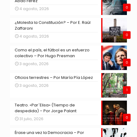
Abdo Ferez
0
4 agosto, 2026
¿Molesta la Constitución? – Por E. Raúl
Zaffaroni
0
4 agosto, 2026
Como el país, el fútbol es un esfuerzo
colectivo – Por Hugo Presman
0
3 agosto, 2026
Oficios terrestres – Por María Pía López
3 agosto, 2026
1
Teatro. «Par´Elisa» (Tiempo de
despedida) – Por Jorge Palant
0
31 julio, 2026
Érase una vez la Democracia – Por