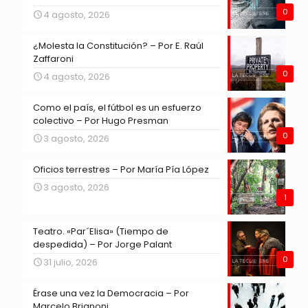
0
4 agosto, 2026
¿Molesta la Constitución? – Por E. Raúl
Zaffaroni
0
4 agosto, 2026
Como el país, el fútbol es un esfuerzo
colectivo – Por Hugo Presman
0
3 agosto, 2026
Oficios terrestres – Por María Pía López
3 agosto, 2026
1
Teatro. «Par´Elisa» (Tiempo de
despedida) – Por Jorge Palant
0
31 julio, 2026
Érase una vez la Democracia – Por
Marcelo Brignoni