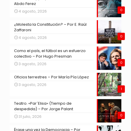
Abdo Ferez
0
4 agosto, 2026
¿Molesta la Constitución? – Por E. Raúl
Zaffaroni
0
4 agosto, 2026
Como el país, el fútbol es un esfuerzo
colectivo – Por Hugo Presman
0
3 agosto, 2026
Oficios terrestres – Por María Pía López
3 agosto, 2026
1
Teatro. «Par´Elisa» (Tiempo de
despedida) – Por Jorge Palant
0
31 julio, 2026
Érase una vez la Democracia – Por