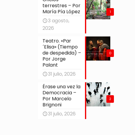
terrestres – Por
María Pía López
1
3 agosto,
2026
Teatro. «Par
´Elisa» (Tiempo
de despedida) –
0
Por Jorge
Palant
31 julio, 2026
Érase una vez la
Democracia –
Por Marcelo
2
Brignoni
31 julio, 2026