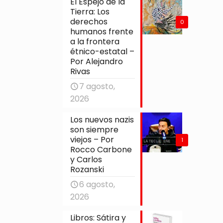
El Espejo de la
Tierra: Los
derechos
0
humanos frente
a la frontera
étnico-estatal –
Por Alejandro
Rivas
7 agosto,
2026
Los nuevos nazis
son siempre
viejos – Por
1
Rocco Carbone
y Carlos
Rozanski
6 agosto,
2026
Libros: Sátira y