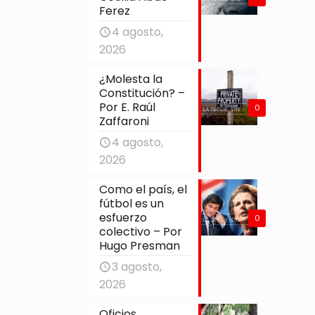
Ferez
4 agosto,
2026
¿Molesta la
Constitución? –
Por E. Raúl
0
Zaffaroni
4 agosto,
2026
Como el país, el
fútbol es un
esfuerzo
0
colectivo – Por
Hugo Presman
3 agosto,
2026
Oficios