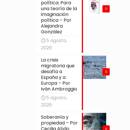
política: Para
una teoría de la
0
imaginación
política – Por
Alejandra
González
5 agosto,
2026
La crisis
migratoria que
desafía a
0
España y a
Europa – Por
Iván Ambroggio
5 agosto,
2026
Soberanía y
propiedad – Por
Cecilia Abdo
0