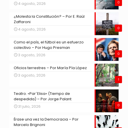
0
4 agosto, 2026
¿Molesta la Constitución? – Por E. Raúl
Zaffaroni
0
4 agosto, 2026
Como el país, el fútbol es un esfuerzo
colectivo – Por Hugo Presman
0
3 agosto, 2026
Oficios terrestres – Por María Pía López
3 agosto, 2026
1
Teatro. «Par´Elisa» (Tiempo de
despedida) – Por Jorge Palant
0
31 julio, 2026
Érase una vez la Democracia – Por
Marcelo Brignoni