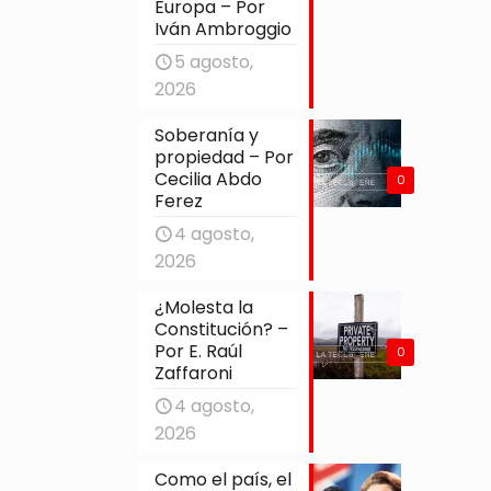
Europa – Por
Iván Ambroggio
5 agosto,
2026
Soberanía y
propiedad – Por
Cecilia Abdo
0
Ferez
4 agosto,
2026
¿Molesta la
Constitución? –
Por E. Raúl
0
Zaffaroni
4 agosto,
2026
Como el país, el