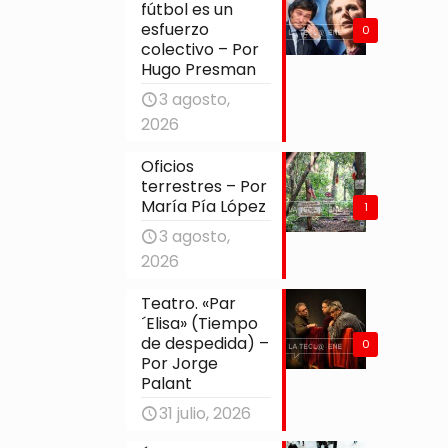
fútbol es un
esfuerzo
0
colectivo – Por
Hugo Presman
3 agosto,
2026
Oficios
terrestres – Por
María Pía López
1
3 agosto,
2026
Teatro. «Par
´Elisa» (Tiempo
de despedida) –
0
Por Jorge
Palant
31 julio, 2026