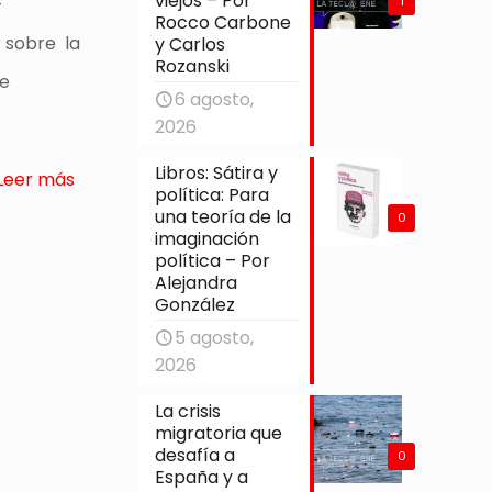
viejos – Por
-
1
Rocco Carbone
 sobre la
y Carlos
Rozanski
se
6 agosto,
2026
Libros: Sátira y
Leer más
política: Para
una teoría de la
0
imaginación
política – Por
Alejandra
González
5 agosto,
2026
La crisis
migratoria que
desafía a
0
España y a