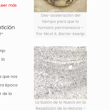
Leer más
Des-aceleración del
tiempo para que lo
etición
humano permanezca –
a-
Por Nicol A. Barria-Asenjo
njo
 la
s que nos
tra época
r de la
La Ilusión de lo Nuevo en la
Repetición de la Historia –