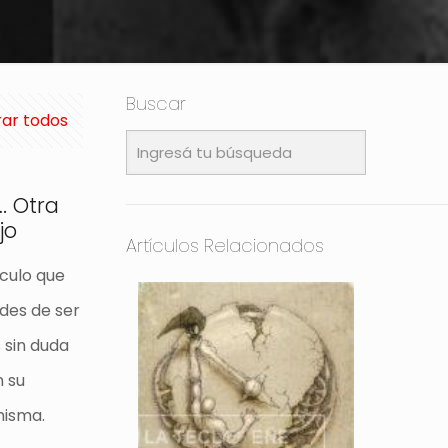
Buscar
ar todos
. Otra
jo
Artículos Relacionados
ículo que
ades de ser
 sin duda
n su
misma.