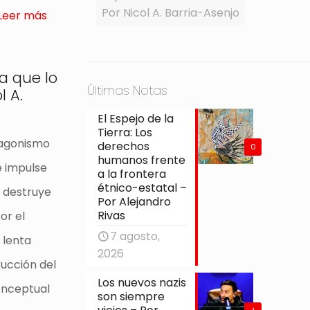
Por Nicol A. Barria-Asenjo
Leer más
a que lo
Últimas Notas
 A.
El Espejo de la
Tierra: Los
tagonismo
derechos
0
humanos frente
e impulse
a la frontera
étnico-estatal –
s destruye
Por Alejandro
Rivas
or el
7 agosto,
 lenta
2026
ucción del
Los nuevos nazis
onceptual
son siempre