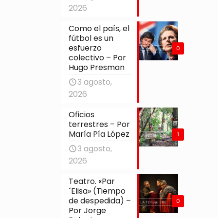
2026
Como el país, el
fútbol es un
esfuerzo
0
colectivo – Por
Hugo Presman
3 agosto,
2026
Oficios
terrestres – Por
María Pía López
1
3 agosto,
2026
Teatro. «Par
´Elisa» (Tiempo
de despedida) –
0
Por Jorge