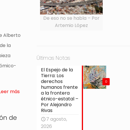
De eso no se habla – Por
Artemio López
e Alberto
de la
pieza
Últimas Notas
nómico-
El Espejo de la
Tierra: Los
derechos
0
humanos frente
Leer más
a la frontera
étnico-estatal –
Por Alejandro
Rivas
ión de
7 agosto,
2026