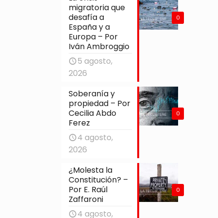
migratoria que
desafía a
0
España y a
Europa – Por
Iván Ambroggio
5 agosto,
2026
Soberanía y
propiedad – Por
Cecilia Abdo
0
Ferez
4 agosto,
2026
¿Molesta la
Constitución? –
Por E. Raúl
0
Zaffaroni
4 agosto,