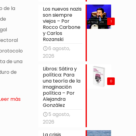
o de la
Los nuevos nazis
son siempre
 de
viejos – Por
1
Rocco Carbone
egal
y Carlos
Rozanski
lectoral
6 agosto,
 protocolo
2026
sta de una
Libros: Sátira y
duro de
política: Para
una teoría de la
0
imaginación
política – Por
Alejandra
Leer más
González
5 agosto,
2026
La crisis