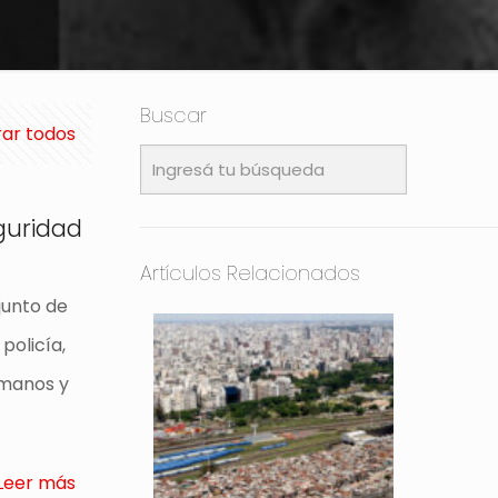
Buscar
ar todos
eguridad
Artículos Relacionados
junto de
policía,
umanos y
Leer más