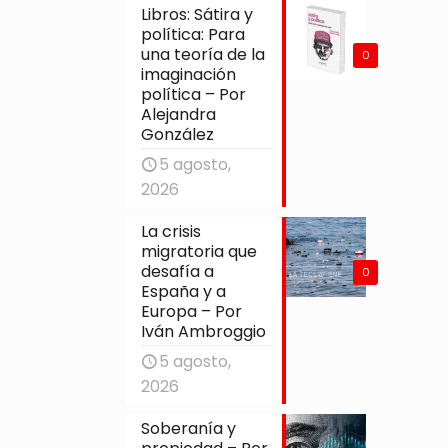
Libros: Sátira y
política: Para
una teoría de la
0
imaginación
política – Por
Alejandra
González
5 agosto,
2026
La crisis
migratoria que
desafía a
0
España y a
Europa – Por
Iván Ambroggio
5 agosto,
2026
Soberanía y