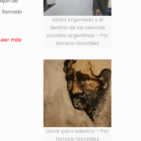
dejan de
z llamado
Alcira Argumedo y el
destino de las ciencias
sociales argentinas – Por
Leer más
Horacio González
Llorar para adentro – Por
Horacio González