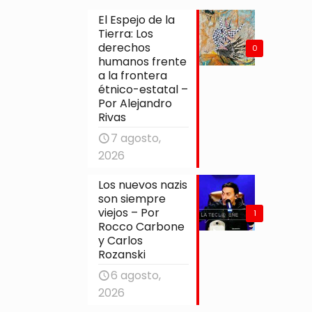
El Espejo de la
Tierra: Los
derechos
0
humanos frente
a la frontera
étnico-estatal –
Por Alejandro
Rivas
7 agosto,
2026
Los nuevos nazis
son siempre
viejos – Por
1
Rocco Carbone
y Carlos
Rozanski
6 agosto,
2026