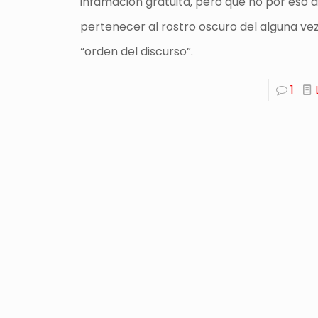
infamación gratuita, pero que no por eso 
pertenecer al rostro oscuro del alguna ve
“orden del discurso”.
1