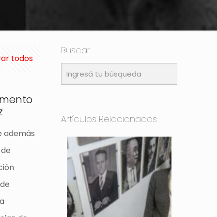
Buscar
ar todos
momento
z
Artículos Relacionados
ne además
 de
ción
 de
la