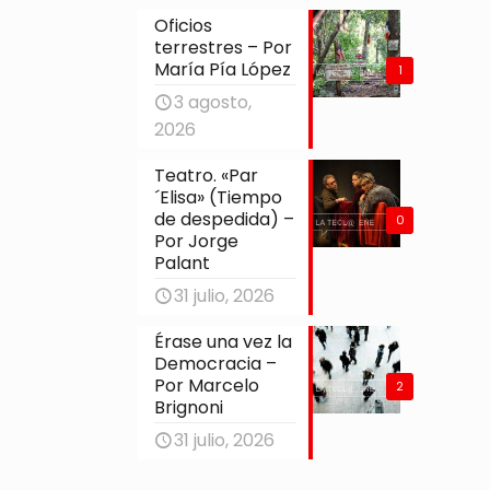
Oficios
terrestres – Por
María Pía López
1
3 agosto,
2026
Teatro. «Par
´Elisa» (Tiempo
de despedida) –
0
Por Jorge
Palant
31 julio, 2026
Érase una vez la
Democracia –
Por Marcelo
2
Brignoni
31 julio, 2026