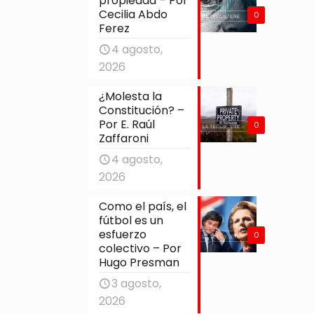
propiedad – Por
Cecilia Abdo
0
Ferez
4 agosto,
2026
¿Molesta la
Constitución? –
Por E. Raúl
0
Zaffaroni
4 agosto,
2026
Como el país, el
fútbol es un
esfuerzo
0
colectivo – Por
Hugo Presman
3 agosto,
2026