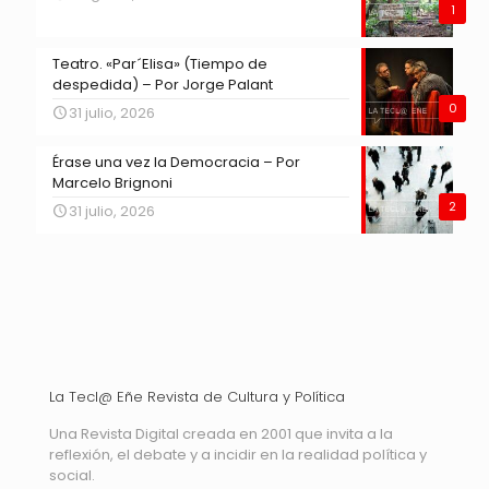
1
Teatro. «Par´Elisa» (Tiempo de
despedida) – Por Jorge Palant
0
31 julio, 2026
Érase una vez la Democracia – Por
Marcelo Brignoni
2
31 julio, 2026
La Tecl@ Eñe Revista de Cultura y Política
Una Revista Digital creada en 2001 que invita a la
reflexión, el debate y a incidir en la realidad política y
social.