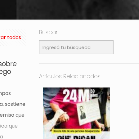
Buscar
ar todos
 sobre
iego
Artículos Relacionados
empos
, sostiene
premisa que
ica que
 a