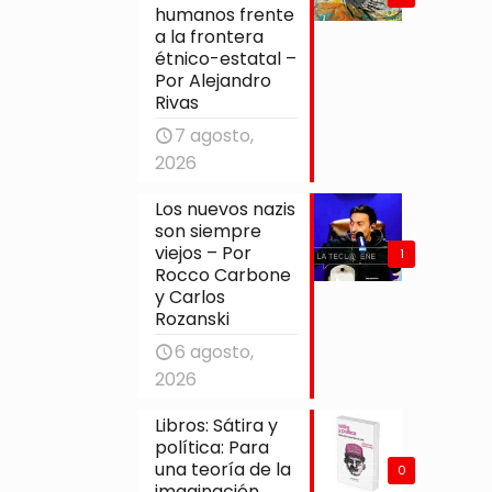
humanos frente
a la frontera
étnico-estatal –
Por Alejandro
Rivas
7 agosto,
2026
Los nuevos nazis
son siempre
viejos – Por
1
Rocco Carbone
y Carlos
Rozanski
6 agosto,
2026
Libros: Sátira y
política: Para
una teoría de la
0
imaginación