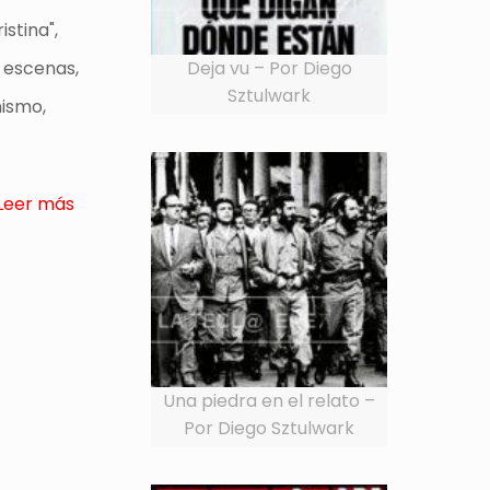
istina",
Deja vu – Por Diego
e escenas,
Sztulwark
nismo,
Leer más
Una piedra en el relato –
Por Diego Sztulwark