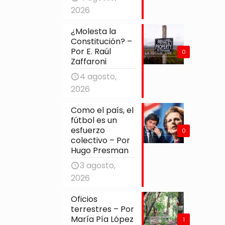
2026
¿Molesta la
Constitución? –
Por E. Raúl
0
Zaffaroni
4 agosto,
2026
Como el país, el
fútbol es un
esfuerzo
0
colectivo – Por
Hugo Presman
3 agosto,
2026
Oficios
terrestres – Por
María Pía López
1