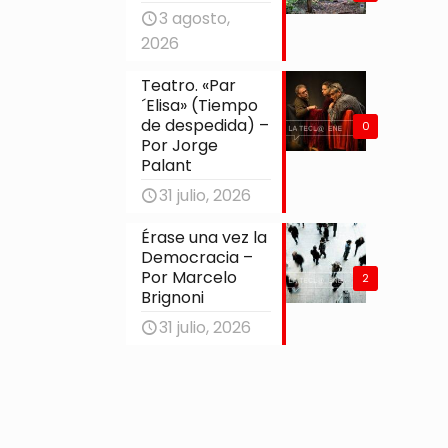
3 agosto,
2026
Teatro. «Par
´Elisa» (Tiempo
de despedida) –
0
Por Jorge
Palant
31 julio, 2026
Érase una vez la
Democracia –
Por Marcelo
2
Brignoni
31 julio, 2026