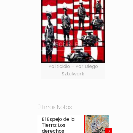
Politicidio – Por Diego
Sztulwark
Últimas Notas
El Espejo de la
Tierra: Los
derechos
0