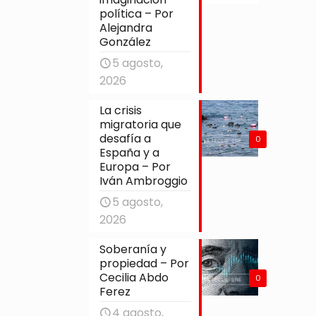
política – Por
Alejandra
González
5 agosto,
2026
La crisis
migratoria que
desafía a
0
España y a
Europa – Por
Iván Ambroggio
5 agosto,
2026
Soberanía y
propiedad – Por
Cecilia Abdo
0
Ferez
4 agosto,