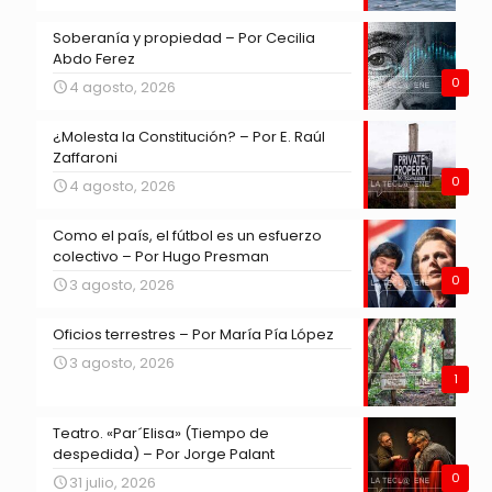
Soberanía y propiedad – Por Cecilia
Abdo Ferez
0
4 agosto, 2026
¿Molesta la Constitución? – Por E. Raúl
Zaffaroni
0
4 agosto, 2026
Como el país, el fútbol es un esfuerzo
colectivo – Por Hugo Presman
0
3 agosto, 2026
Oficios terrestres – Por María Pía López
3 agosto, 2026
1
Teatro. «Par´Elisa» (Tiempo de
despedida) – Por Jorge Palant
0
31 julio, 2026