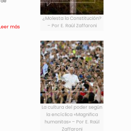
 de
¿Molesta la Constitución?
– Por E. Raúl Zaffaroni
Leer más
La cultura del poder según
la encíclica «Magnifica
humanitas» – Por E. Raúl
Zaffaroni