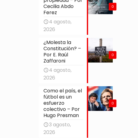
propiedad – Por
Cecilia Abdo
0
Ferez
4 agosto,
2026
¿Molesta la
Constitución? –
Por E. Raúl
0
Zaffaroni
4 agosto,
2026
Como el país, el
fútbol es un
esfuerzo
0
colectivo – Por
Hugo Presman
3 agosto,
2026