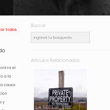
Buscar
ar todos
ado
Artículos Relacionados
contra el
to a la
 la causa
ción
a y