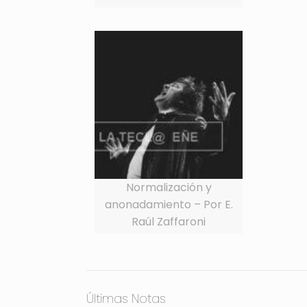
Normalización y
anonadamiento – Por E.
Raúl Zaffaroni
Últimas Notas