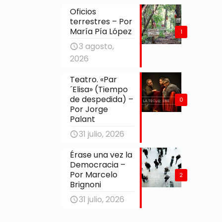
Oficios
terrestres – Por
María Pía López
1
3 agosto,
2026
Teatro. «Par
´Elisa» (Tiempo
de despedida) –
0
Por Jorge
Palant
31 julio, 2026
Érase una vez la
Democracia –
Por Marcelo
2
Brignoni
31 julio, 2026