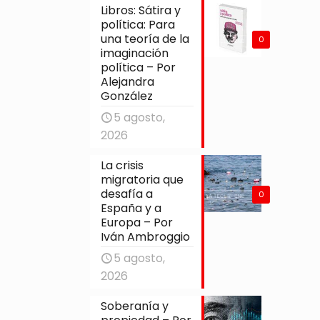
Libros: Sátira y
política: Para
una teoría de la
0
imaginación
política – Por
Alejandra
González
5 agosto,
2026
La crisis
migratoria que
desafía a
0
España y a
Europa – Por
Iván Ambroggio
5 agosto,
2026
Soberanía y