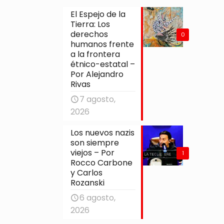
El Espejo de la
Tierra: Los
derechos
0
humanos frente
a la frontera
étnico-estatal –
Por Alejandro
Rivas
7 agosto,
2026
Los nuevos nazis
son siempre
viejos – Por
1
Rocco Carbone
y Carlos
Rozanski
6 agosto,
2026