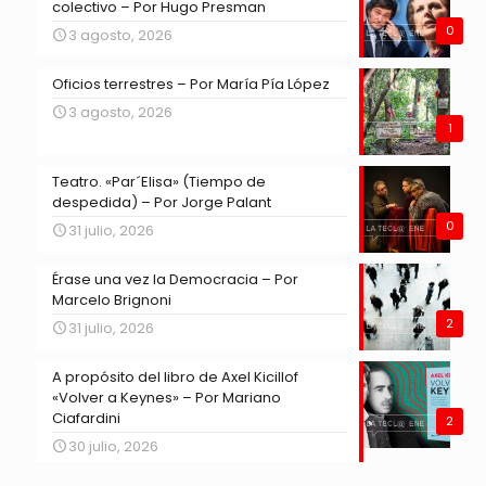
colectivo – Por Hugo Presman
0
3 agosto, 2026
Oficios terrestres – Por María Pía López
3 agosto, 2026
1
Teatro. «Par´Elisa» (Tiempo de
despedida) – Por Jorge Palant
0
31 julio, 2026
Érase una vez la Democracia – Por
Marcelo Brignoni
2
31 julio, 2026
A propósito del libro de Axel Kicillof
«Volver a Keynes» – Por Mariano
Ciafardini
2
30 julio, 2026