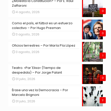
¿Molesta la Constitución? – Por E. Raúl
Zaffaroni
0
4 agosto, 2026
Como el país, el fútbol es un esfuerzo
colectivo – Por Hugo Presman
0
3 agosto, 2026
Oficios terrestres – Por María Pía López
3 agosto, 2026
1
Teatro. «Par´Elisa» (Tiempo de
despedida) – Por Jorge Palant
0
31 julio, 2026
Érase una vez la Democracia – Por
Marcelo Brignoni
2
31 julio, 2026