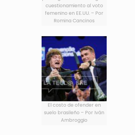
cuestionamiento al voto
femenino en EE.UU. – Por
Romina Cancinos
El costo de ofender en
suelo brasileño – Por Iván
Ambroggio