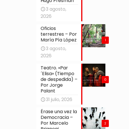
Hugo Presman
3 agosto,
2026
Oficios
terrestres – Por
María Pía López
1
3 agosto,
2026
Teatro. «Par
´Elisa» (Tiempo
de despedida) –
0
Por Jorge
Palant
31 julio, 2026
Érase una vez la
Democracia –
Por Marcelo
2
Brignoni