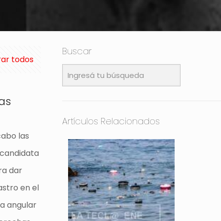
Buscar
ar todos
las
Artículos Relacionados
cabo las
 candidata
ra dar
stro en el
ra angular