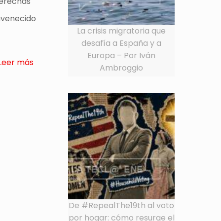
derechas
juvenecido
La crisis migratoria que
desafía a España y a
Europa – Por Iván
Leer más
Ambroggio
De #RepealThe19th al voto
por hogar: cómo resurge el