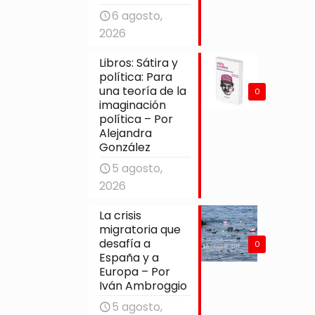
6 agosto,
2026
Libros: Sátira y
política: Para
una teoría de la
0
imaginación
política – Por
Alejandra
González
5 agosto,
2026
La crisis
migratoria que
desafía a
0
España y a
Europa – Por
Iván Ambroggio
5 agosto,