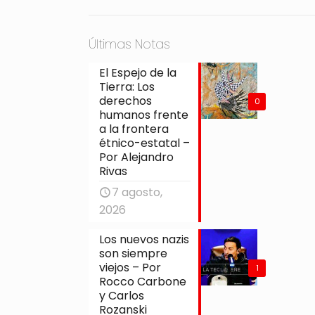
Últimas Notas
El Espejo de la
Tierra: Los
derechos
0
humanos frente
a la frontera
étnico-estatal –
Por Alejandro
Rivas
7 agosto,
2026
Los nuevos nazis
son siempre
viejos – Por
1
Rocco Carbone
y Carlos
Rozanski