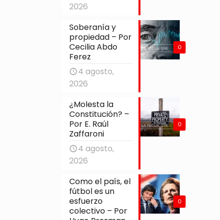
2026
Soberanía y
propiedad – Por
Cecilia Abdo
0
Ferez
4 agosto,
2026
¿Molesta la
Constitución? –
Por E. Raúl
0
Zaffaroni
4 agosto,
2026
Como el país, el
fútbol es un
esfuerzo
0
colectivo – Por