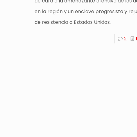
de cara a la amenazante ofensiva de las 
en la región y un enclave progresista y re
de resistencia a Estados Unidos.
2