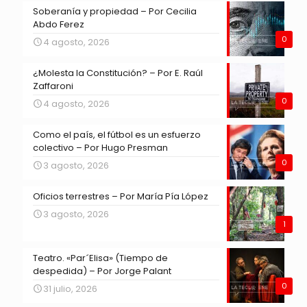
Soberanía y propiedad – Por Cecilia
Abdo Ferez
0
4 agosto, 2026
¿Molesta la Constitución? – Por E. Raúl
Zaffaroni
0
4 agosto, 2026
Como el país, el fútbol es un esfuerzo
colectivo – Por Hugo Presman
0
3 agosto, 2026
Oficios terrestres – Por María Pía López
3 agosto, 2026
1
Teatro. «Par´Elisa» (Tiempo de
despedida) – Por Jorge Palant
0
31 julio, 2026