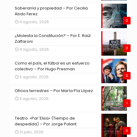
Soberanía y propiedad – Por Cecilia
Abdo Ferez
0
4 agosto, 2026
¿Molesta la Constitución? – Por E. Raúl
Zaffaroni
0
4 agosto, 2026
Como el país, el fútbol es un esfuerzo
colectivo – Por Hugo Presman
0
3 agosto, 2026
Oficios terrestres – Por María Pía López
3 agosto, 2026
1
Teatro. «Par´Elisa» (Tiempo de
despedida) – Por Jorge Palant
0
31 julio, 2026