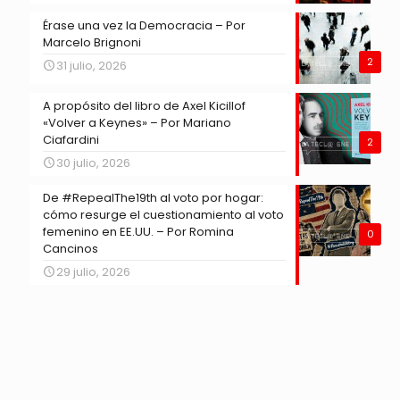
Érase una vez la Democracia – Por
Marcelo Brignoni
2
31 julio, 2026
A propósito del libro de Axel Kicillof
«Volver a Keynes» – Por Mariano
Ciafardini
2
30 julio, 2026
De #RepealThe19th al voto por hogar:
cómo resurge el cuestionamiento al voto
femenino en EE.UU. – Por Romina
0
Cancinos
29 julio, 2026