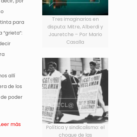
 decir, por
co
Tres imaginarios en
stinta para
disputa: Mitre, Alberdi y
 “grieta”:
Jauretche – Por Mario
Casalla
decir
ra
os allí
ra de los
a de poder
Leer más
Política y sindicalismo: el
choque de las