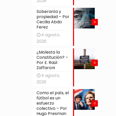
2026
Soberanía y
propiedad – Por
Cecilia Abdo
0
Ferez
4 agosto,
2026
¿Molesta la
Constitución? –
Por E. Raúl
0
Zaffaroni
4 agosto,
2026
Como el país, el
fútbol es un
esfuerzo
0
colectivo – Por
Hugo Presman