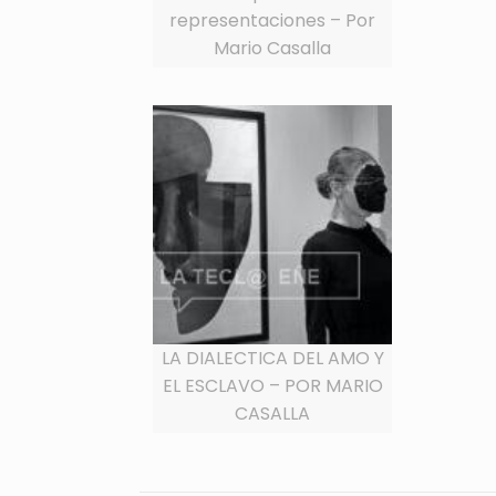
representaciones – Por
Mario Casalla
LA DIALECTICA DEL AMO Y
EL ESCLAVO – POR MARIO
CASALLA