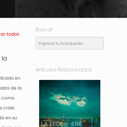
Buscar
ar todos
 la
Artículos Relacionados
licada en
ados de la
ne como
e crisis
da en su