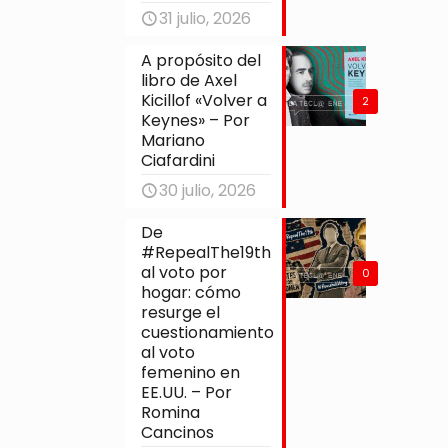
31 julio, 2026
A propósito del
libro de Axel
Kicillof «Volver a
2
Keynes» – Por
Mariano
Ciafardini
30 julio, 2026
De
#RepealThe19th
al voto por
0
hogar: cómo
resurge el
cuestionamiento
al voto
femenino en
EE.UU. – Por
Romina
Cancinos