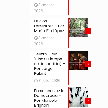
3 agosto,
2026
Oficios
terrestres – Por
María Pía López
1
3 agosto,
2026
Teatro. «Par
´Elisa» (Tiempo
de despedida) –
0
Por Jorge
Palant
31 julio, 2026
Érase una vez la
Democracia –
Por Marcelo
2
Brignoni