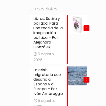
Últimas Notas
Libros: Sátira y
política: Para
una teoría de la
0
imaginación
política – Por
Alejandra
González
5 agosto,
2026
La crisis
migratoria que
desafía a
0
España y a
Europa – Por
Iván Ambroggio
5 agosto,