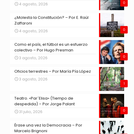
0
4 agosto, 2026
¿Molesta la Constitución? – Por E. Raúl
Zaffaroni
0
4 agosto, 2026
Como el país, el fútbol es un esfuerzo
colectivo – Por Hugo Presman
0
3 agosto, 2026
Oficios terrestres – Por María Pía López
3 agosto, 2026
1
Teatro. «Par´Elisa» (Tiempo de
despedida) – Por Jorge Palant
0
31 julio, 2026
Érase una vez la Democracia – Por
Marcelo Brignoni