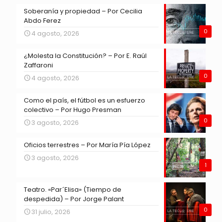
Soberanía y propiedad – Por Cecilia
Abdo Ferez
0
4 agosto, 2026
¿Molesta la Constitución? – Por E. Raúl
Zaffaroni
0
4 agosto, 2026
Como el país, el fútbol es un esfuerzo
colectivo – Por Hugo Presman
0
3 agosto, 2026
Oficios terrestres – Por María Pía López
3 agosto, 2026
1
Teatro. «Par´Elisa» (Tiempo de
despedida) – Por Jorge Palant
0
31 julio, 2026