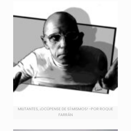
MILITANTES, ¡OCÚPENSE DE SÍ MISMOS! -POR ROQUE
FARRÁN