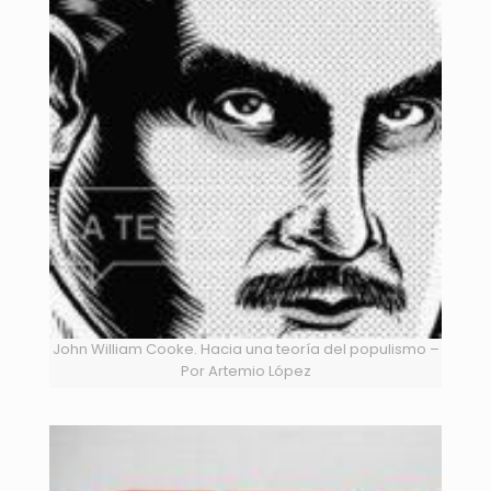
John William Cooke. Hacia una teoría del populismo –
Por Artemio López