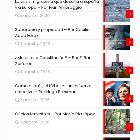
La crisis migratoria que desafía a España
y a Europa – Por Iván Ambroggio
0
5 agosto, 2026
Soberanía y propiedad – Por Cecilia
Abdo Ferez
0
4 agosto, 2026
¿Molesta la Constitución? – Por E. Raúl
Zaffaroni
0
4 agosto, 2026
Como el país, el fútbol es un esfuerzo
colectivo – Por Hugo Presman
0
3 agosto, 2026
Oficios terrestres – Por María Pía López
3 agosto, 2026
1