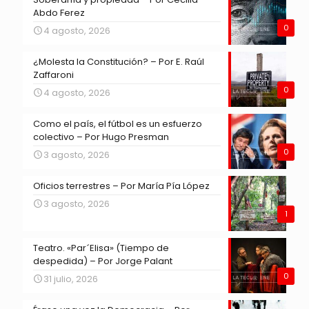
Abdo Ferez
0
4 agosto, 2026
¿Molesta la Constitución? – Por E. Raúl
Zaffaroni
0
4 agosto, 2026
Como el país, el fútbol es un esfuerzo
colectivo – Por Hugo Presman
0
3 agosto, 2026
Oficios terrestres – Por María Pía López
3 agosto, 2026
1
Teatro. «Par´Elisa» (Tiempo de
despedida) – Por Jorge Palant
0
31 julio, 2026