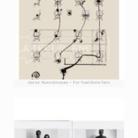
Libros: Nuncamases – Por Yael Noris Ferri