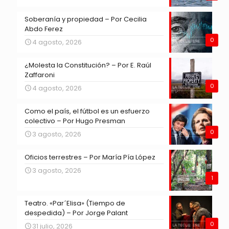
Soberanía y propiedad – Por Cecilia
Abdo Ferez
0
4 agosto, 2026
¿Molesta la Constitución? – Por E. Raúl
Zaffaroni
0
4 agosto, 2026
Como el país, el fútbol es un esfuerzo
colectivo – Por Hugo Presman
0
3 agosto, 2026
Oficios terrestres – Por María Pía López
3 agosto, 2026
1
Teatro. «Par´Elisa» (Tiempo de
despedida) – Por Jorge Palant
0
31 julio, 2026