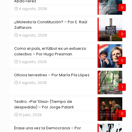
Abdo Ferez
0
4 agosto, 2026
¿Molesta la Constitución? – Por E. Raúl
Zaffaroni
0
4 agosto, 2026
Como el país, el fútbol es un esfuerzo
colectivo – Por Hugo Presman
0
3 agosto, 2026
Oficios terrestres – Por María Pía López
3 agosto, 2026
1
Teatro. «Par´Elisa» (Tiempo de
despedida) – Por Jorge Palant
0
31 julio, 2026
Érase una vez la Democracia – Por