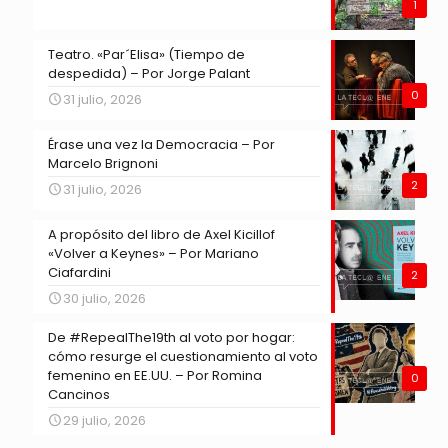
1
Teatro. «Par´Elisa» (Tiempo de
despedida) – Por Jorge Palant
0
31 julio, 2026
Érase una vez la Democracia – Por
Marcelo Brignoni
2
31 julio, 2026
A propósito del libro de Axel Kicillof
«Volver a Keynes» – Por Mariano
Ciafardini
2
30 julio, 2026
De #RepealThe19th al voto por hogar:
cómo resurge el cuestionamiento al voto
femenino en EE.UU. – Por Romina
0
Cancinos
29 julio, 2026