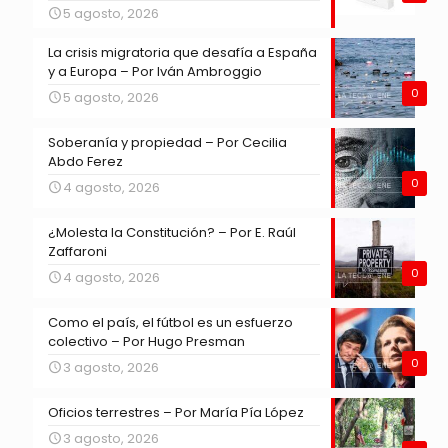
5 agosto, 2026
La crisis migratoria que desafía a España
y a Europa – Por Iván Ambroggio
0
5 agosto, 2026
Soberanía y propiedad – Por Cecilia
Abdo Ferez
0
4 agosto, 2026
¿Molesta la Constitución? – Por E. Raúl
Zaffaroni
0
4 agosto, 2026
Como el país, el fútbol es un esfuerzo
colectivo – Por Hugo Presman
0
3 agosto, 2026
Oficios terrestres – Por María Pía López
3 agosto, 2026