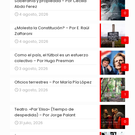
Soberanía y propiedad – Por Cecilia
Abdo Ferez
0
4 agosto, 2026
¿Molesta la Constitución? – Por E. Raúl
Zaffaroni
0
4 agosto, 2026
Como el país, el fútbol es un esfuerzo
colectivo – Por Hugo Presman
0
3 agosto, 2026
Oficios terrestres – Por María Pía López
3 agosto, 2026
1
Teatro. «Par´Elisa» (Tiempo de
despedida) – Por Jorge Palant
0
31 julio, 2026