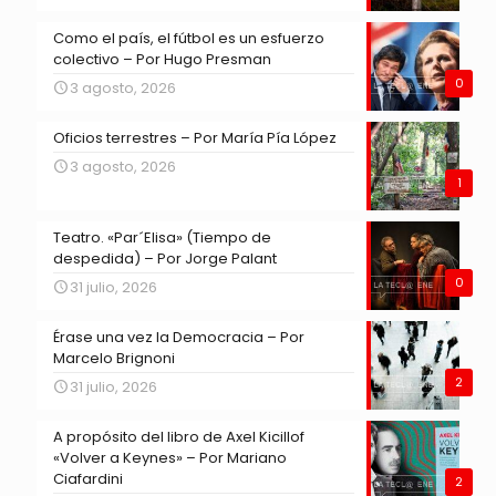
Como el país, el fútbol es un esfuerzo
colectivo – Por Hugo Presman
0
3 agosto, 2026
Oficios terrestres – Por María Pía López
3 agosto, 2026
1
Teatro. «Par´Elisa» (Tiempo de
despedida) – Por Jorge Palant
0
31 julio, 2026
Érase una vez la Democracia – Por
Marcelo Brignoni
2
31 julio, 2026
A propósito del libro de Axel Kicillof
«Volver a Keynes» – Por Mariano
Ciafardini
2