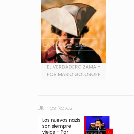
EL VERDADERO ZAMA –
POR MARIO GOLOBOFF
Últimas Notas
Los nuevos nazis
son siempre
viejos – Por
0