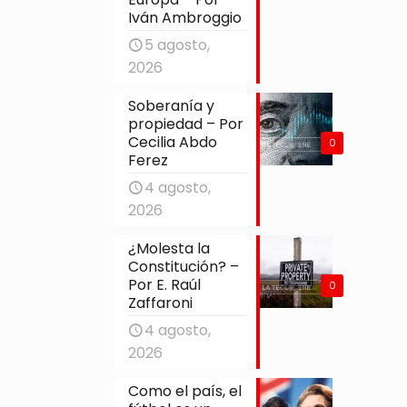
Iván Ambroggio
5 agosto,
2026
Soberanía y
propiedad – Por
Cecilia Abdo
0
Ferez
4 agosto,
2026
¿Molesta la
Constitución? –
Por E. Raúl
0
Zaffaroni
4 agosto,
2026
Como el país, el