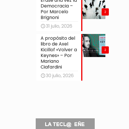
Érase una vez la
Democracia –
Por Marcelo
2
Brignoni
31 julio, 2026
A propósito del
libro de Axel
Kicillof «Volver a
2
Keynes» – Por
Mariano
Ciafardini
30 julio, 2026