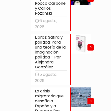
Rocco Carbone
y Carlos
Rozanski
6 agosto,
2026
Libros: Sátira y
política: Para
una teoría de la
0
imaginación
política – Por
Alejandra
González
5 agosto,
2026
La crisis
migratoria que
desafía a
0
España y a
Europa – Por