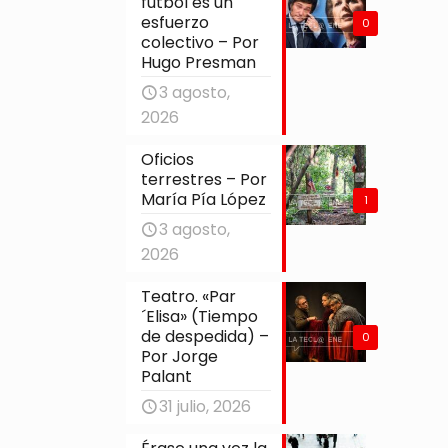
fútbol es un
esfuerzo
0
colectivo – Por
Hugo Presman
3 agosto,
2026
Oficios
terrestres – Por
María Pía López
1
3 agosto,
2026
Teatro. «Par
´Elisa» (Tiempo
de despedida) –
0
Por Jorge
Palant
31 julio, 2026