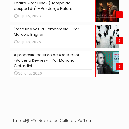
Teatro. «Par´Elisa» (Tiempo de
despedida) – Por Jorge Palant
0
31 julio, 2026
Érase una vez la Democracia – Por
Marcelo Brignoni
2
31 julio, 2026
A propósito del libro de Axel Kicillof
«Volver a Keynes» – Por Mariano
Ciafardini
2
30 julio, 2026
La Tecl@ Eñe Revista de Cultura y Política