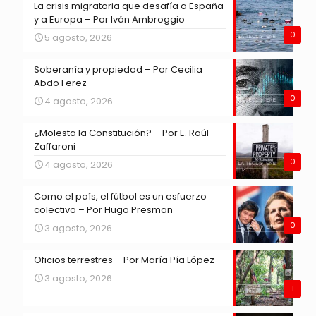
La crisis migratoria que desafía a España
y a Europa – Por Iván Ambroggio
0
5 agosto, 2026
Soberanía y propiedad – Por Cecilia
Abdo Ferez
0
4 agosto, 2026
¿Molesta la Constitución? – Por E. Raúl
Zaffaroni
0
4 agosto, 2026
Como el país, el fútbol es un esfuerzo
colectivo – Por Hugo Presman
0
3 agosto, 2026
Oficios terrestres – Por María Pía López
3 agosto, 2026
1