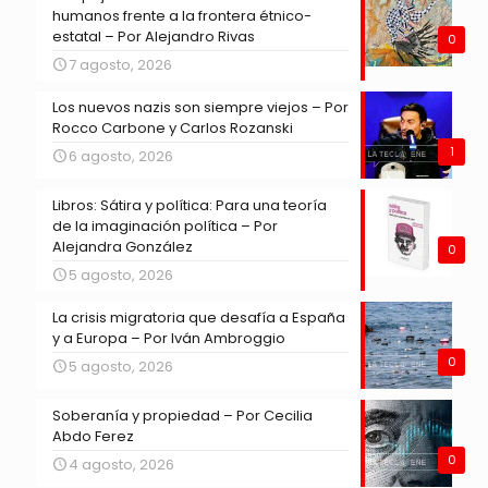
humanos frente a la frontera étnico-
estatal – Por Alejandro Rivas
0
7 agosto, 2026
Los nuevos nazis son siempre viejos – Por
Rocco Carbone y Carlos Rozanski
1
6 agosto, 2026
Libros: Sátira y política: Para una teoría
de la imaginación política – Por
Alejandra González
0
5 agosto, 2026
La crisis migratoria que desafía a España
y a Europa – Por Iván Ambroggio
0
5 agosto, 2026
Soberanía y propiedad – Por Cecilia
Abdo Ferez
0
4 agosto, 2026