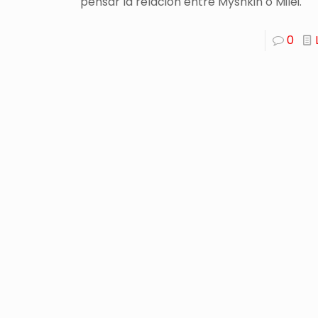
pensar la relación entre Myshkin o Milei.
0