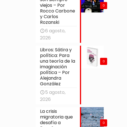
viejos – Por
0
Rocco Carbone
y Carlos
Rozanski
6 agosto,
2026
Libros: Sátira y
política: Para
una teoría de la
0
imaginación
política – Por
Alejandra
González
5 agosto,
2026
La crisis
migratoria que
desafía a
0