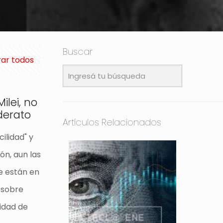
Buscar
ar todos
ilei, no
derato
Artículos Relacionados
ilidad" y
ión, aun las
ue están en
o sobre
lidad de