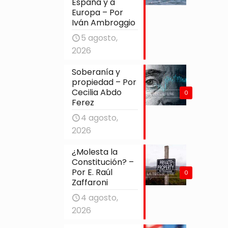
España y a
Europa – Por
Iván Ambroggio
5 agosto,
2026
Soberanía y
propiedad – Por
Cecilia Abdo
0
Ferez
4 agosto,
2026
¿Molesta la
Constitución? –
Por E. Raúl
0
Zaffaroni
4 agosto,
2026