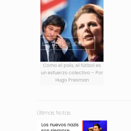
Como el país, el fútbol es
un esfuerzo colectivo – Por
Hugo Presman
Últimas Notas
Los nuevos nazis
son siempre