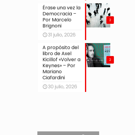
Érase una vez la
Democracia –
Por Marcelo
2
Brignoni
31 julio, 2026
A propósito del
libro de Axel
Kicillof «Volver a
2
Keynes» – Por
Mariano
Ciafardini
30 julio, 2026