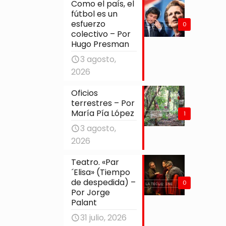
Como el país, el
fútbol es un
esfuerzo
0
colectivo – Por
Hugo Presman
3 agosto,
2026
Oficios
terrestres – Por
María Pía López
1
3 agosto,
2026
Teatro. «Par
´Elisa» (Tiempo
de despedida) –
0
Por Jorge
Palant
31 julio, 2026