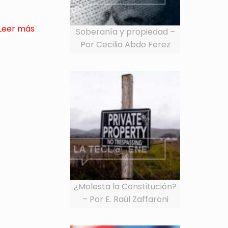
Leer más
Soberanía y propiedad –
Por Cecilia Abdo Ferez
¿Molesta la Constitución?
– Por E. Raúl Zaffaroni