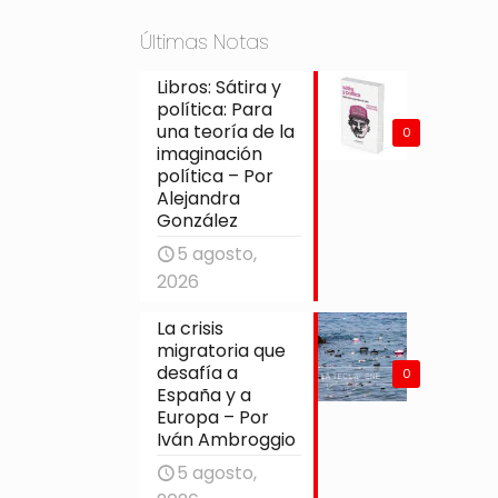
Últimas Notas
Libros: Sátira y
política: Para
una teoría de la
0
imaginación
política – Por
Alejandra
González
5 agosto,
2026
La crisis
migratoria que
desafía a
0
España y a
Europa – Por
Iván Ambroggio
5 agosto,