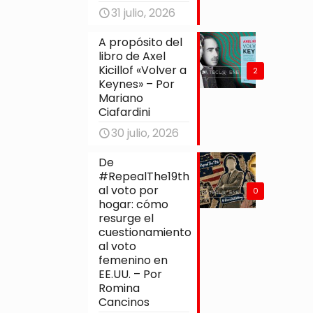
31 julio, 2026
A propósito del
libro de Axel
Kicillof «Volver a
2
Keynes» – Por
Mariano
Ciafardini
30 julio, 2026
De
#RepealThe19th
al voto por
0
hogar: cómo
resurge el
cuestionamiento
al voto
femenino en
EE.UU. – Por
Romina
Cancinos