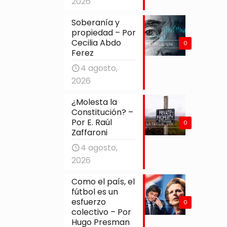
2026
Soberanía y
propiedad – Por
Cecilia Abdo
0
Ferez
4 agosto,
2026
¿Molesta la
Constitución? –
Por E. Raúl
0
Zaffaroni
4 agosto,
2026
Como el país, el
fútbol es un
esfuerzo
0
colectivo – Por
Hugo Presman