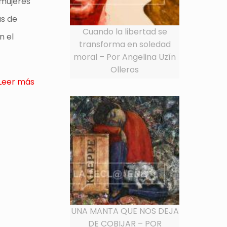
 mujeres
as de
Cuando la libertad se
n el
transforma en soledad
moral – Por Angelina Uzín
Olleros
Leer más
UNA MANTA QUE NOS DEJA
DE COBIJAR – POR