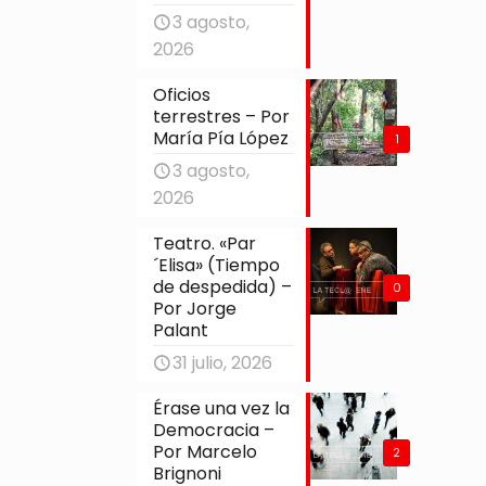
3 agosto,
2026
Oficios
terrestres – Por
María Pía López
1
3 agosto,
2026
Teatro. «Par
´Elisa» (Tiempo
de despedida) –
0
Por Jorge
Palant
31 julio, 2026
Érase una vez la
Democracia –
Por Marcelo
2
Brignoni