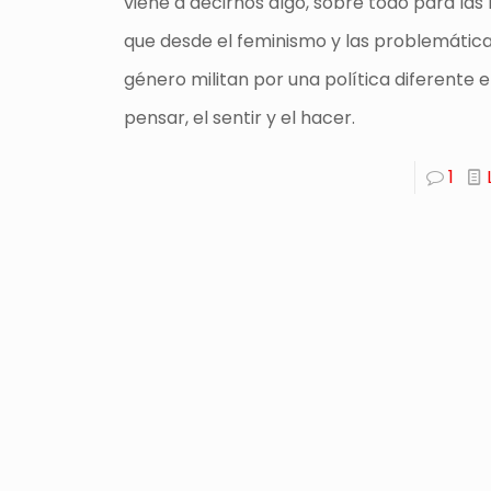
viene a decirnos algo, sobre todo para las
que desde el feminismo y las problemátic
género militan por una política diferente e
pensar, el sentir y el hacer.
1