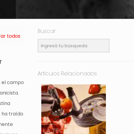
Buscar
ar todos
r
Artículos Relacionados
n el campo
nicista.
stina
, ha traído
amente