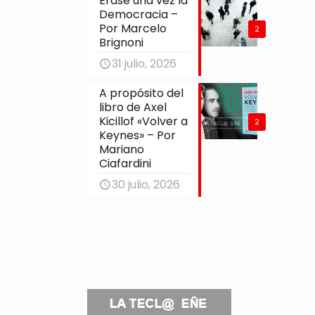
Érase una vez la
Democracia –
Por Marcelo
2
Brignoni
31 julio, 2026
A propósito del
libro de Axel
Kicillof «Volver a
2
Keynes» – Por
Mariano
Ciafardini
30 julio, 2026