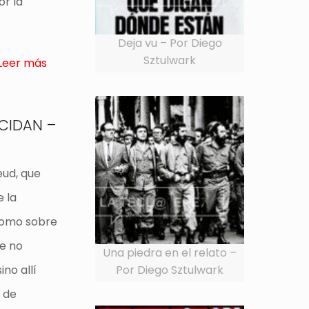
or la
Deja vu – Por Diego
Sztulwark
Leer más
ICIDAN –
eud, que
e la
 como sobre
ue no
Una piedra en el relato –
ino allí
Por Diego Sztulwark
 de