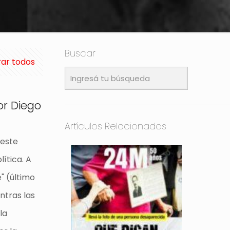
Buscar
ar todos
or Diego
Artículos Relacionados
 este
lítica. A
e" (último
ntras las
la