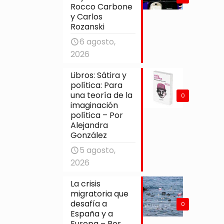
Rocco Carbone
y Carlos
Rozanski
6 agosto,
2026
Libros: Sátira y
política: Para
una teoría de la
0
imaginación
política – Por
Alejandra
González
5 agosto,
2026
La crisis
migratoria que
desafía a
0
España y a
Europa – Por