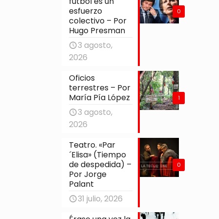
fútbol es un
esfuerzo
0
colectivo – Por
Hugo Presman
3 agosto,
2026
Oficios
terrestres – Por
María Pía López
1
3 agosto,
2026
Teatro. «Par
´Elisa» (Tiempo
de despedida) –
0
Por Jorge
Palant
31 julio, 2026