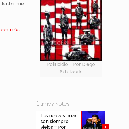
olenta, que
Leer más
Politicidio – Por Diego
Sztulwark
Últimas Notas
Los nuevos nazis
son siempre
viejos – Por
1