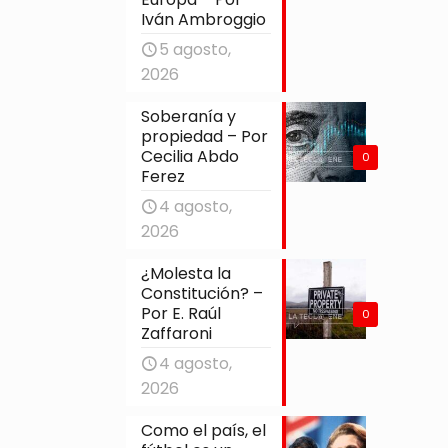
Iván Ambroggio
5 agosto,
2026
Soberanía y
propiedad – Por
Cecilia Abdo
0
Ferez
4 agosto,
2026
¿Molesta la
Constitución? –
Por E. Raúl
0
Zaffaroni
4 agosto,
2026
Como el país, el