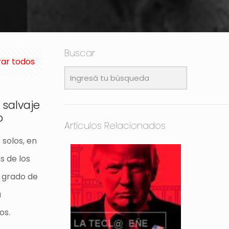
Buscar
ar todos
 salvaje
o
Artículos Relacionados
solos, en
s de los
n grado de
a
os.