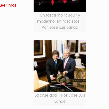
Leer más
Un fascismo “cuqui” y
moderno, sin fascistas –
Por José Luis Lanao
La crueldad – Por José Luis
Lanao