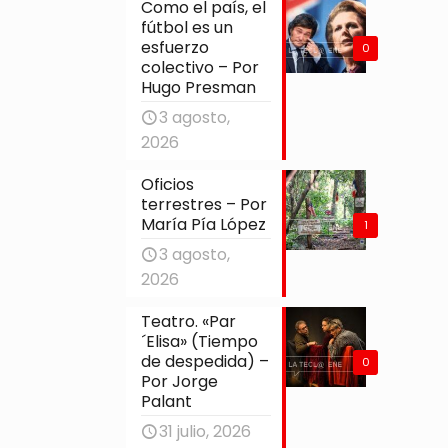
Como el país, el
fútbol es un
esfuerzo
0
colectivo – Por
Hugo Presman
3 agosto,
2026
Oficios
terrestres – Por
María Pía López
1
3 agosto,
2026
Teatro. «Par
´Elisa» (Tiempo
de despedida) –
0
Por Jorge
Palant
31 julio, 2026