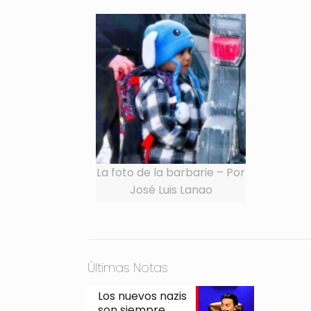
La foto de la barbarie – Por
José Luis Lanao
Últimas Notas
Los nuevos nazis
son siempre