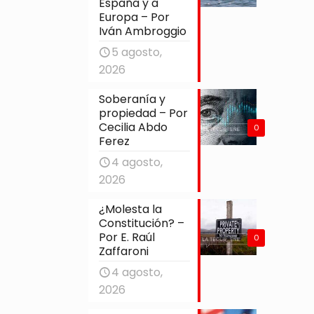
España y a
Europa – Por
Iván Ambroggio
5 agosto,
2026
Soberanía y
propiedad – Por
Cecilia Abdo
0
Ferez
4 agosto,
2026
¿Molesta la
Constitución? –
Por E. Raúl
0
Zaffaroni
4 agosto,
2026