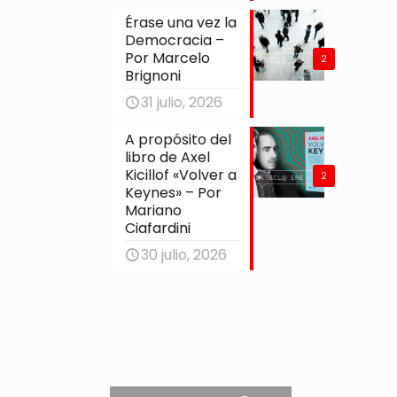
Érase una vez la
Democracia –
Por Marcelo
2
Brignoni
31 julio, 2026
A propósito del
libro de Axel
Kicillof «Volver a
2
Keynes» – Por
Mariano
Ciafardini
30 julio, 2026