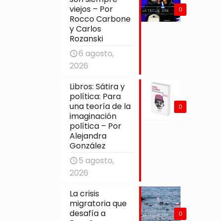
viejos – Por
0
Rocco Carbone
y Carlos
Rozanski
6 agosto,
2026
Libros: Sátira y
política: Para
una teoría de la
0
imaginación
política – Por
Alejandra
González
5 agosto,
2026
La crisis
migratoria que
desafía a
0