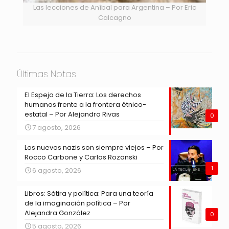
Las lecciones de Aníbal para Argentina – Por Eric
Calcagno
Últimas Notas
El Espejo de la Tierra: Los derechos
humanos frente a la frontera étnico-
estatal – Por Alejandro Rivas
0
7 agosto, 2026
Los nuevos nazis son siempre viejos – Por
Rocco Carbone y Carlos Rozanski
1
6 agosto, 2026
Libros: Sátira y política: Para una teoría
de la imaginación política – Por
Alejandra González
0
5 agosto, 2026