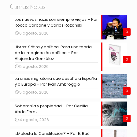
Últimas Notas
Los nuevos nazis son siempre viejos – Por
Rocco Carbone y Carlos Rozanski
0
6 agosto, 2026
Libros: Sátira y política: Para una teoría
de la imaginación política – Por
Alejandra González
0
5 agosto, 2026
La crisis migratoria que desafía a España
y a Europa – Por Iván Ambroggio
0
5 agosto, 2026
Soberanía y propiedad – Por Cecilia
Abdo Ferez
0
4 agosto, 2026
¿Molesta la Constitución? – Por E. Raúl