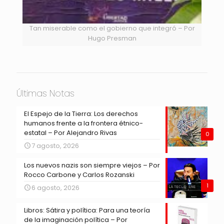
Tan miserable como el gobierno que integró – Por
Hugo Presman
Últimas Notas
El Espejo de la Tierra: Los derechos
humanos frente a la frontera étnico-
estatal – Por Alejandro Rivas
0
7 agosto, 2026
Los nuevos nazis son siempre viejos – Por
Rocco Carbone y Carlos Rozanski
1
6 agosto, 2026
Libros: Sátira y política: Para una teoría
de la imaginación política – Por