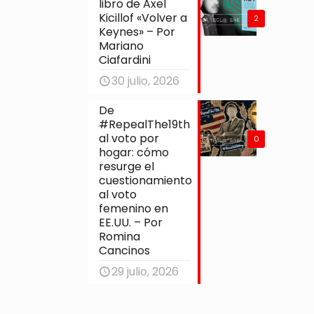
libro de Axel
Kicillof «Volver a
2
Keynes» – Por
Mariano
Ciafardini
30 julio, 2026
De
#RepealThe19th
al voto por
0
hogar: cómo
resurge el
cuestionamiento
al voto
femenino en
EE.UU. – Por
Romina
Cancinos
29 julio, 2026