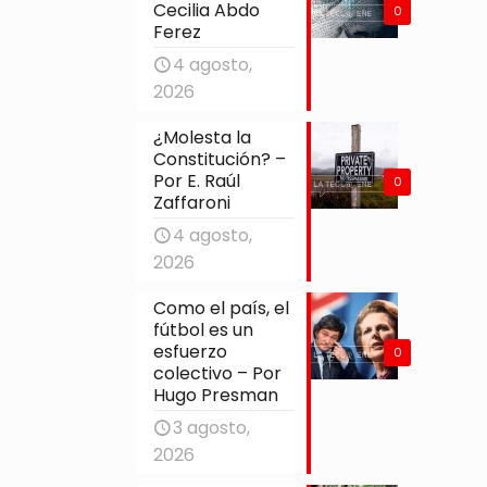
Cecilia Abdo
0
Ferez
4 agosto,
2026
¿Molesta la
Constitución? –
Por E. Raúl
0
Zaffaroni
4 agosto,
2026
Como el país, el
fútbol es un
esfuerzo
0
colectivo – Por
Hugo Presman
3 agosto,
2026