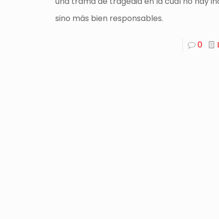
una trama de tragedia en la cual no hay i
sino más bien responsables.
0