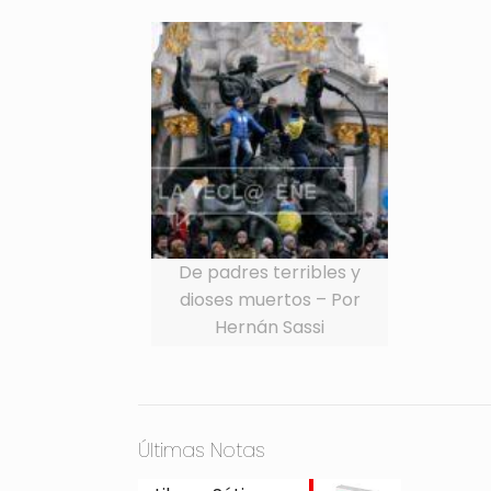
De padres terribles y
dioses muertos – Por
Hernán Sassi
Últimas Notas