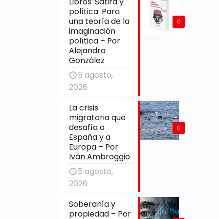
Libros: Sátira y
política: Para
una teoría de la
0
imaginación
política – Por
Alejandra
González
5 agosto,
2026
La crisis
migratoria que
desafía a
0
España y a
Europa – Por
Iván Ambroggio
5 agosto,
2026
Soberanía y
propiedad – Por