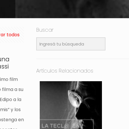
Buscar
ar todos
 una
ssi
Artículos Relacionados
timo film
 filma a su
Edipo a la
mis” y los
sostenga en