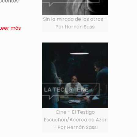
nocentes
Sin la mirada de los otros –
Por Hernán Sassi
Leer más
Cine – El Testigo
Escuchón/Acerca de Azor
– Por Hernán Sassi