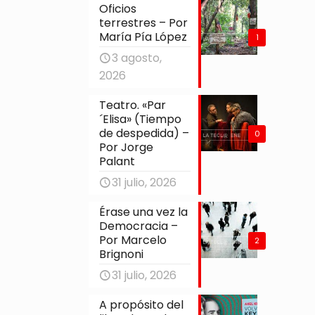
Oficios
terrestres – Por
María Pía López
1
3 agosto,
2026
Teatro. «Par
´Elisa» (Tiempo
de despedida) –
0
Por Jorge
Palant
31 julio, 2026
Érase una vez la
Democracia –
Por Marcelo
2
Brignoni
31 julio, 2026
A propósito del