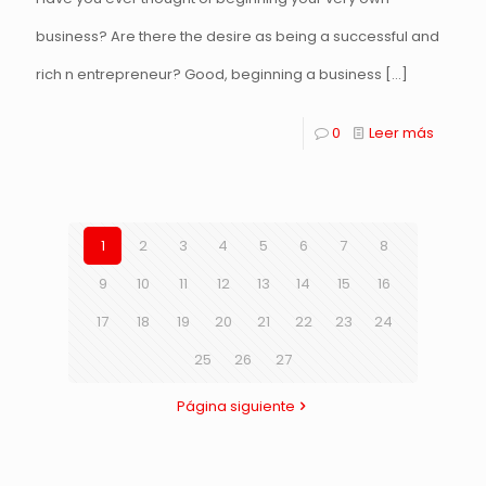
business? Are there the desire as being a successful and
rich n entrepreneur? Good, beginning a business
[…]
0
Leer más
1
2
3
4
5
6
7
8
9
10
11
12
13
14
15
16
17
18
19
20
21
22
23
24
25
26
27
Página siguiente