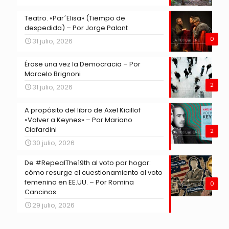
Teatro. «Par´Elisa» (Tiempo de
despedida) – Por Jorge Palant
0
31 julio, 2026
Érase una vez la Democracia – Por
Marcelo Brignoni
2
31 julio, 2026
A propósito del libro de Axel Kicillof
«Volver a Keynes» – Por Mariano
Ciafardini
2
30 julio, 2026
De #RepealThe19th al voto por hogar:
cómo resurge el cuestionamiento al voto
femenino en EE.UU. – Por Romina
0
Cancinos
29 julio, 2026