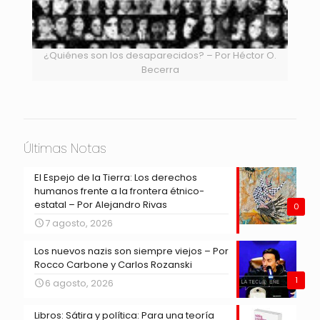
¿Quiénes son los desaparecidos? – Por Héctor O.
Becerra
Últimas Notas
El Espejo de la Tierra: Los derechos
humanos frente a la frontera étnico-
estatal – Por Alejandro Rivas
0
7 agosto, 2026
Los nuevos nazis son siempre viejos – Por
Rocco Carbone y Carlos Rozanski
1
6 agosto, 2026
Libros: Sátira y política: Para una teoría